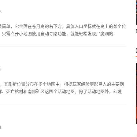
8
很简单，它坐落在苍月岛的右下方，具体入口坐标就在岛上的某个位
，只需点开小地图使用自动寻路功能，就能轻松发现尸魔洞的
2
S，其刷新位置分布在多个地图中。根据玩家经验魔影巨人的主要刷
廊、死亡棺材和南部矿区这四个活动地图。除了活动地图外，幻境
1