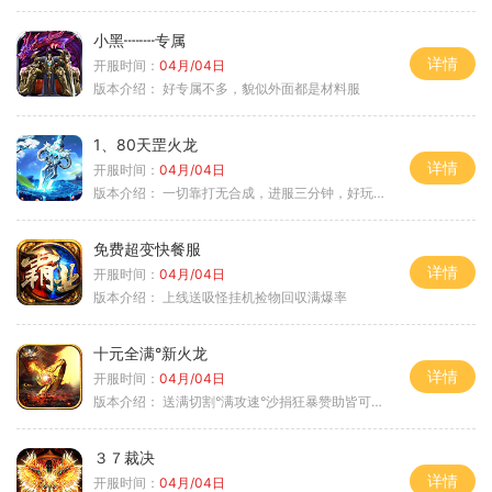
小黑┉┉专属
详情
开服时间：
04月/04日
版本介绍：
好专属不多，貌似外面都是材料服
1、80天罡火龙
详情
开服时间：
04月/04日
版本介绍：
一切靠打无合成，进服三分钟，好玩一整年。
免费超变快餐服
详情
开服时间：
04月/04日
版本介绍：
上线送吸怪挂机捡物回収满爆率
十元全满°新火龙
详情
开服时间：
04月/04日
版本介绍：
送满切割°满攻速°沙捐狂暴赞助皆可嫖°
３７裁决
详情
开服时间：
04月/04日