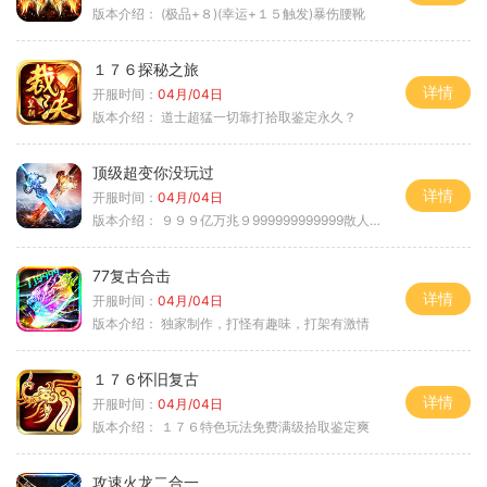
版本介绍：
(极品+８)(幸运+１５触发)暴伤腰靴
１７６探秘之旅
详情
开服时间：
04月/04日
版本介绍：
道士超猛一切靠打拾取鉴定永久？
顶级超变你没玩过
详情
开服时间：
04月/04日
版本介绍：
９９９亿万兆９999999999999散人逆袭
77复古合击
详情
开服时间：
04月/04日
版本介绍：
独家制作，打怪有趣味，打架有激情
１７６怀旧复古
详情
开服时间：
04月/04日
版本介绍：
１７６特色玩法免费满级拾取鉴定爽
攻速火龙二合一