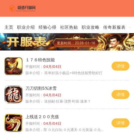
主页
职业介绍
经验心得
社区热贴
职业攻略
传奇新服表
传
更新时间：2026-01-16
１７６特色技能
详情
开服时间：
04月/04日
版本介绍：
简单好混小极品+6特色技能赞助好打
刀刀切割5%冰雪
详情
开服时间：
04月/04日
版本介绍：
送捐献·狂暴·顶赞·时装·速来？
上线送２００充值
详情
开服时间：
04月/04日
版本介绍：
荐 ０元白玩·０元通关·０元装逼·０元满赞