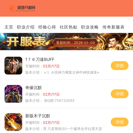
主页
职业介绍
经验心得
社区热贴
职业攻略
传奇新服表
传
更新时间：2026-01-09
1７６刀速BUFF
详情
开服时间：
02月/17日
版本介绍：
≈１.８倍神力镯复古神件神技速装≈
奇缘沉默
详情
开服时间：
02月/17日
版本介绍：
加Q群:754732063
新版木子沉默
详情
开服时间：
02月/17日
版本介绍：
荐 只卖赞助30一个爆率全开白票天堂