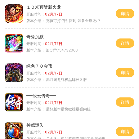
１０米顶赞新火龙
详情
开服时间：
02月/17日
版本介绍：
充值可打·万件限时·装备全爆·秒？
奇缘沉默
详情
开服时间：
02月/17日
版本介绍：
加Q群:754732063
绿色７０金币
详情
开服时间：
02月/17日
版本介绍：
赤月屠龙终极品牌长久服
══凌云传奇══
详情
开服时间：
02月/17日
版本介绍：
最好版本最快微端最强内挂
神威迷失
详情
开服时间：
02月/17日
版本介绍：
７６８大极品超变专属暗黑化魔酒鬼微变合击火