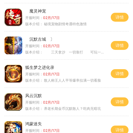
魔灵神宠
详情
开服时间：
02月/17日
版本介绍：
秘境宠物剧情奇遇特色激情
沉默古城 〕
详情
开服时间：
02月/17日
版本介绍：
三天拿沙 一切靠打 可玩一年 〉
狐生梦之进化录
详情
开服时间：
02月/17日
版本介绍：
散人称王人人平等爆率拉满一切看脸
风云沉默
详情
开服时间：
02月/17日
版本介绍：
养老长期金币沉默散人？吃肉无暗坑
鸿蒙迷失
详情
开服时间：
02月/17日