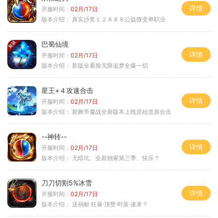
详情
开服时间：
02月/17日
版本介绍：
真实沙奖１２８８８公益微变单职业
巴蜀仙境
详情
开服时间：
02月/17日
版本介绍：
新版全看脸无限追梦全爆一切
星王+４攻速合击
详情
开服时间：
02月/17日
版本介绍：
新舞帝鏖战全新版本上线原始道盾合击
--神转--
详情
开服时间：
02月/17日
版本介绍：
无暗坑、全新独家第三季、快乐？
刀刀切割5%冰雪
详情
开服时间：
02月/17日
版本介绍：
送捐献·狂暴·顶赞·时装·速来？