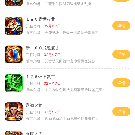
版本介绍：
０茺千件限时刀速嗨装备乱爆
１８０霸世火龙
详情
开服时间：
02月/17日
版本介绍：
免费满级小怪爆一切装备全部靠打
新１８０龙魂复古
详情
开服时间：
02月/17日
版本介绍：
无赞助无回馈中变冰雪微变沉默
１７６怀旧复古
详情
开服时间：
02月/17日
版本介绍：
１７６特色玩法免费满级拾取鉴定爽
送满火龙
详情
开服时间：
02月/17日
版本介绍：
送满赞助送全满免费捡物免费挂机
永恒之刃