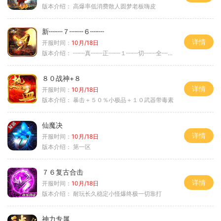
版本介绍：
高爆率低消费散人圆梦老板嗨皮
新┉┉７┉┉６┉┉
详情
开服时间：
10月/18日
版本介绍：
┉┉真┉┉正┉┉１┉┉切┉┉全┉┉爆┉┉
８０战神+８
详情
开服时间：
10月/18日
版本介绍：
暴击＋５０％小极品＋１０武器带毒素
仙魔决
详情
开服时间：
10月/18日
版本介绍：
第一区
７６复古合击
详情
开服时间：
10月/18日
版本介绍：
耐玩长久稳定小怪爆终极一切靠打
神力专属