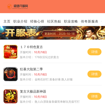
主页
职业介绍
经验心得
社区热贴
职业攻略
传奇新服表
传
更新时间：2025-10-18
１７６特色复古
详情
开服时间：
10月/18日
版本介绍：
176你没玩过的复古
狂暴大陆第二季
详情
开服时间：
10月/18日
版本介绍：
金刚石好打.装备好暴.散人好服
复古大极品新神器
详情
开服时间：
10月/18日
版本介绍：
散人白漂装备靠爆简单耐玩充值可打