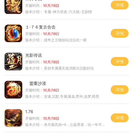
详情
开服时间：
10月/18日
版本介绍：
专属-神力倍攻-六大陆-五剧情
１·７６复古合击
详情
开服时间：
10月/18日
版本介绍：
战争之王独创玩法仅此一家
光影传说
详情
开服时间：
10月/18日
版本介绍：
原创专属通关低消新出沉默好玩
盟重沙漠
详情
开服时间：
10月/18日
版本介绍：
攻速,沉默,专属,吸血,野外,追梦,暗黑
1.76
详情
开服时间：
10月/18日
版本介绍：
赤月最高加+6，公益养老，玩一年不腻，屠龙