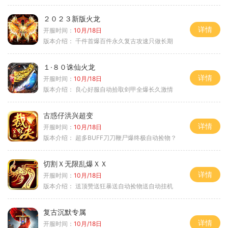
２０２３新版火龙
详情
开服时间：
10月/18日
版本介绍：
千件首爆百件永久复古攻速只做长期
１·８０诛仙火龙
详情
开服时间：
10月/18日
版本介绍：
良心好服自动拾取剑甲全爆长久激情
古惑仔洪兴超变
详情
开服时间：
10月/18日
版本介绍：
超多BUFF刀刀鞭尸爆终极自动捡物？
切割Ｘ无限乱爆ＸＸ
详情
开服时间：
10月/18日
版本介绍：
送顶赞送狂暴送自动捡物送自动挂机
复古沉默专属
详情
开服时间：
10月/18日