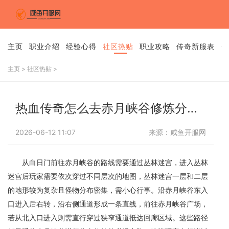
主页
职业介绍
经验心得
社区热贴
职业攻略
传奇新服表
传
主页
>
社区热贴
>
热血传奇怎么去赤月峡谷修炼分身经验
2026-06-12 11:07
来源：咸鱼开服网
从白日门前往赤月峡谷的路线需要通过丛林迷宫，进入丛林
迷宫后玩家需要依次穿过不同层次的地图，丛林迷宫一层和二层
的地形较为复杂且怪物分布密集，需小心行事。沿赤月峡谷东入
口进入后右转，沿右侧通道形成一条直线，前往赤月峡谷广场，
若从北入口进入则需直行穿过狭窄通道抵达回廊区域。这些路径