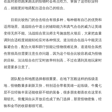
在面对那些跑来跑去的怪物时会有点吃力。掌握了这些职业特
点，就能更好地搭配出适合自己的组合。
目前比较热门的合击组合有很多种，每种都有自己的优势和
适用场景。道战组合中道士的辅助能力和真气合击的威力让英雄
变得无所不能。法战组合里法师主号施放怒火墙后，大家把血量
调到合适程度就能轻松应对各种情况。道法组合在战斗中能灵活
躲避合击，配合火墙和群疗技能让怪物很难近身。道道组合虽然
伤害很高但需要注意生存问题，因为这个组合比较容易成为怪物
的目标。法法组合在打宝时效率特别高，不过在遇到其他玩家时
就需要多注意了。
团队配合和地图选择都很重要。在地下宫殿这样的练级圣
地，怪物数量多刷新又快，特别适合带着英雄一起练级。牛魔七
层不仅经验丰富还能收获不错的装备，很多朋友都喜欢在这里长
期驻扎。骨魔洞自从开放后也成了热门选择，那里怪物密集，经
验和金币的收获都很可观。