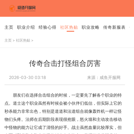
主页
职业介绍
经验心得
社区热贴
职业攻略
传奇新服表
传
主页
>
社区热贴
>
传奇合击打怪组合厉害
2026-03-30 03:18
来源：咸鱼开服网
朋友们在选择合击组合的时候，一定要先了解各个职业的特
点。道士这个职业虽然有时候会被小伙伴们低估，但实际上它的
秒杀能力非常出色，特别是道道和法道组合就像轰炸机一样让怪
物们头疼。法师在后期阶段表现很抢眼，怒火墙和主动攻击移动
中怪物的能力让它成了清怪的好手。战士虽然血量比较厚实，但